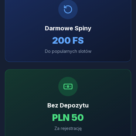
Darmowe Spiny
200 FS
Do popularnych slotów
Bez Depozytu
PLN 50
Za rejestrację