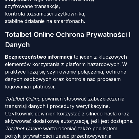
szyfrowane transakcje,
kontrola tożsamości użytkownika,
stabilne działanie na smartfonach.
Totalbet Online Ochrona Prywatności I
Danych
Bezpieczeństwo informacji
to jeden z kluczowych
elementów korzystania z platform hazardowych. W
praktyce liczą się szyfrowanie połączenia, ochrona
danych osobowych oraz kontrola nad procesem
logowania i płatności.
Totalbet Online
powinien stosować zabezpieczenia
transmisji danych i procedury weryfikacyjne.
Użytkownik powinien korzystać z silnego hasła oraz
aktywować dodatkową autoryzację, jeśli jest dostępna.
Totalbet Casino
warto oceniać także pod kątem
polityki prywatności i zasad przechowywania