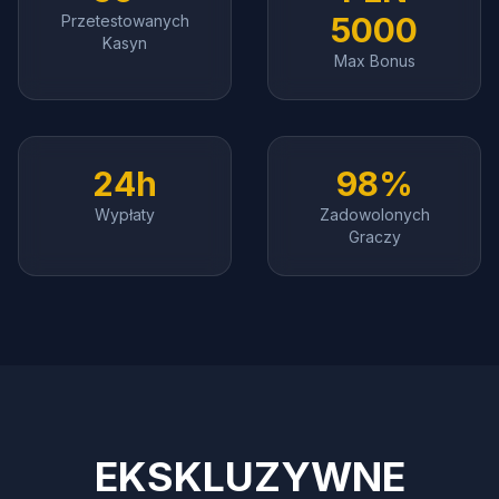
5000
Przetestowanych
Kasyn
Max Bonus
24h
98%
Wypłaty
Zadowolonych
Graczy
EKSKLUZYWNE