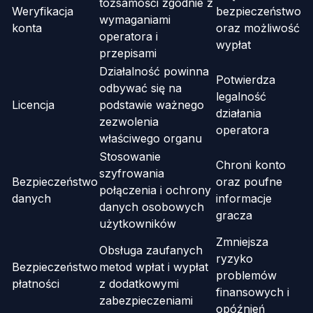
tożsamości zgodnie z
Weryfikacja
bezpieczeństwo
wymaganiami
konta
oraz możliwość
operatora i
wypłat
przepisami
Działalność powinna
Potwierdza
odbywać się na
legalność
Licencja
podstawie ważnego
działania
zezwolenia
operatora
właściwego organu
Stosowanie
Chroni konto
szyfrowania
Bezpieczeństwo
oraz poufne
połączenia i ochrony
danych
informacje
danych osobowych
gracza
użytkowników
Zmniejsza
Obsługa zaufanych
ryzyko
Bezpieczeństwo
metod wpłat i wypłat
problemów
płatności
z dodatkowymi
finansowych i
zabezpieczeniami
opóźnień