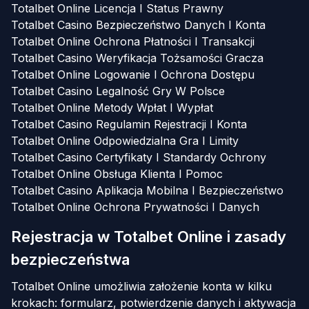
Totalbet Online Licencja I Status Prawny
Totalbet Casino Bezpieczeństwo Danych I Konta
Totalbet Online Ochrona Płatności I Transakcji
Totalbet Casino Weryfikacja Tożsamości Gracza
Totalbet Online Logowanie I Ochrona Dostępu
Totalbet Casino Legalność Gry W Polsce
Totalbet Online Metody Wpłat I Wypłat
Totalbet Casino Regulamin Rejestracji I Konta
Totalbet Online Odpowiedzialna Gra I Limity
Totalbet Casino Certyfikaty I Standardy Ochrony
Totalbet Online Obsługa Klienta I Pomoc
Totalbet Casino Aplikacja Mobilna I Bezpieczeństwo
Totalbet Online Ochrona Prywatności I Danych
Rejestracja w Totalbet Online i zasady
bezpieczeństwa
Totalbet Online umożliwia założenie konta w kilku
krokach: formularz, potwierdzenie danych i aktywacja