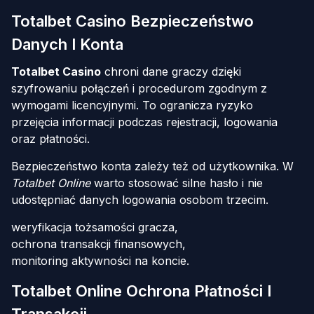
Totalbet Casino Bezpieczeństwo
Danych I Konta
Totalbet Casino
chroni dane graczy dzięki
szyfrowaniu połączeń i procedurom zgodnym z
wymogami licencyjnymi. To ogranicza ryzyko
przejęcia informacji podczas rejestracji, logowania
oraz płatności.
Bezpieczeństwo konta zależy też od użytkownika. W
Totalbet Online
warto stosować silne hasło i nie
udostępniać danych logowania osobom trzecim.
weryfikacja tożsamości gracza,
ochrona transakcji finansowych,
monitoring aktywności na koncie.
Totalbet Online Ochrona Płatności I