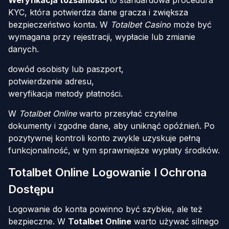
Weryfikacja tożsamości
to standardowa procedura
KYC, która potwierdza dane gracza i zwiększa
bezpieczeństwo konta. W
Totalbet Casino
może być
wymagana przy rejestracji, wypłacie lub zmianie
danych.
dowód osobisty lub paszport,
potwierdzenie adresu,
weryfikacja metody płatności.
W
Totalbet Online
warto przesyłać czytelne
dokumenty i zgodne dane, aby uniknąć opóźnień. Po
pozytywnej kontroli konto zwykle uzyskuje pełną
funkcjonalność, w tym sprawniejsze wypłaty środków.
Totalbet Online Logowanie I Ochrona
Dostępu
Logowanie do konta powinno być szybkie, ale też
bezpieczne. W
Totalbet Online
warto używać silnego